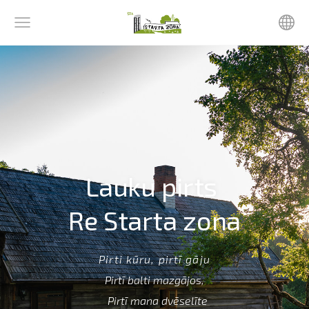
Lauku pirts
Re Starta zona
Pirti kūru, pirtī gāju
Pirtī balti mazgājos,
Pirtī mana dvēselīte