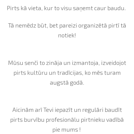
Pirts kā vieta, kur to visu saņemt caur baudu.
Tā nemēdz būt, bet pareizi organizētā pirtī tā
notiek!
Mūsu senči to zināja un izmantoja, izveidojot
pirts kultūru un tradīcijas, ko mēs turam
augstā godā.
Aicinām arī Tevi iepazīt un regulāri baudīt
pirts burvību profesionālu pirtnieku vadībā
pie mums !